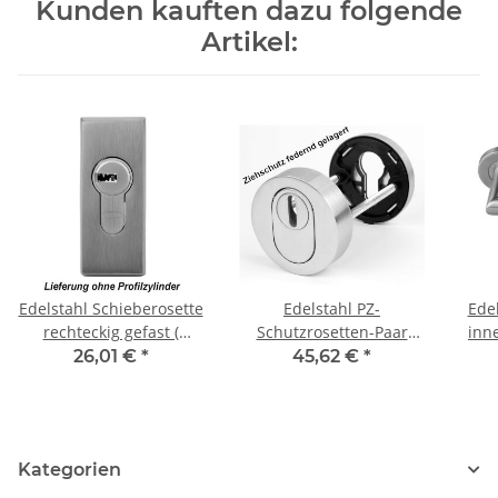
Kunden kauften dazu folgende
Artikel:
Edelstahl Schieberosette
Edelstahl PZ-
Edel
rechteckig gefast (
Schutzrosetten-Paar
innen Art.Nr.
massiv)
rund für Haus und
26,01 €
*
45,62 €
*
Wohnungstüren mit
Zylinderabdeckung
federnd gelagert
Kategorien