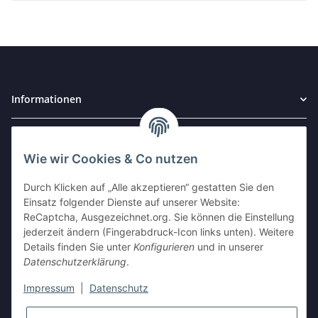
Informationen
Gesetzliche Informationen
Wie wir Cookies & Co nutzen
Widerrufsbutton
Durch Klicken auf „Alle akzeptieren“ gestatten Sie den
Einsatz folgender Dienste auf unserer Website:
ReCaptcha, Ausgezeichnet.org. Sie können die Einstellung
AUSGEZEICHNET
.org
jederzeit ändern (Fingerabdruck-Icon links unten). Weitere
Kundenbewertungen
Details finden Sie unter
Konfigurieren
und in unserer
SEHR GUT
Datenschutzerklärung
.
4.94
/ 5.00
17.604 Bewertungen
Impressum
|
Datenschutz
von hier, ebay.de,
amazon.de