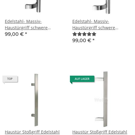
Edelstahl- Massiv-
Edelstahl- Massiv-
Haustürgriff schwere
Haustürgriff schwere
Ausführung Modell 189
Ausführung Modell 191
99,00 €
*
99,00 €
*
TOP
AUF LAGER
Haustür Stoßgriff Edelstahl
Haustür Stoßgriff Edelstahl