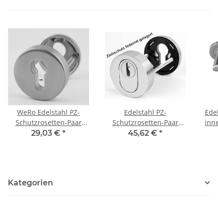
WeRo Edelstahl PZ-
Edelstahl PZ-
Edel
Schutzrosetten-Paar
Schutzrosetten-Paar
innen Art.Nr.
rund für Haus und
rund für Haus und
29,03 €
*
45,62 €
*
Wohnungstüren
Wohnungstüren mit
Zylinderabdeckung
federnd gelagert
Kategorien