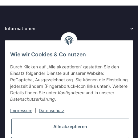
Informationen
Gesetzliche Informationen
Wie wir Cookies & Co nutzen
Widerrufsbutton
Durch Klicken auf „Alle akzeptieren“ gestatten Sie den
Einsatz folgender Dienste auf unserer Website:
ReCaptcha, Ausgezeichnet.org. Sie können die Einstellung
AUSGEZEICHNET
.org
jederzeit ändern (Fingerabdruck-Icon links unten). Weitere
Kundenbewertungen
Details finden Sie unter
Konfigurieren
und in unserer
SEHR GUT
Datenschutzerklärung
.
4.94
/ 5.00
17.604 Bewertungen
Impressum
|
Datenschutz
von hier, ebay.de,
amazon.de
Alle akzeptieren
Stephen
21.07.2026
Mehr
toller Shop, gute Ware.