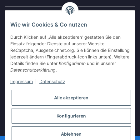
Gesetzliche Informationen
Wie wir Cookies & Co nutzen
Widerrufsbutton
Durch Klicken auf „Alle akzeptieren“ gestatten Sie den
Einsatz folgender Dienste auf unserer Website:
ReCaptcha, Ausgezeichnet.org. Sie können die Einstellung
AUSGEZEICHNET
.org
jederzeit ändern (Fingerabdruck-Icon links unten). Weitere
Kundenbewertungen
Details finden Sie unter
Konfigurieren
und in unserer
SEHR GUT
Datenschutzerklärung
.
4.94
/ 5.00
17.604 Bewertungen
Impressum
|
Datenschutz
von hier, ebay.de,
amazon.de
Alle akzeptieren
Stephen
21.07.2026
Mehr
toller Shop, gute Ware.
schneller Versand.
Was will man mehr ?
Konfigurieren
Hinweis zu den Bewertungen
* Alle Preise inkl. gesetzlicher USt., zzgl.
Versand
Ablehnen