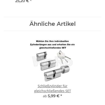
Dopp
25,20 €
*
Ähnliche Artikel
Schließzylinder für
gleichschließendes SET
ab
5,99 €
*