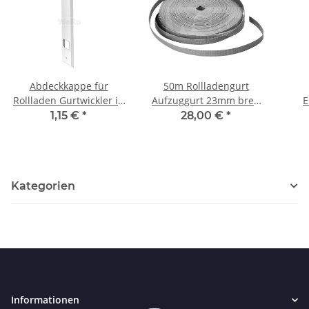
Abdeckkappe für
50m Rollladengurt
Rollladen Gurtwickler in
Aufzuggurt 23mm breit
E
Kunststoff- weiß
Farbton: beige/ grau
161m
1,15 €
*
28,00 €
*
Lochabstand: 215mm
b
in
Kategorien
Informationen