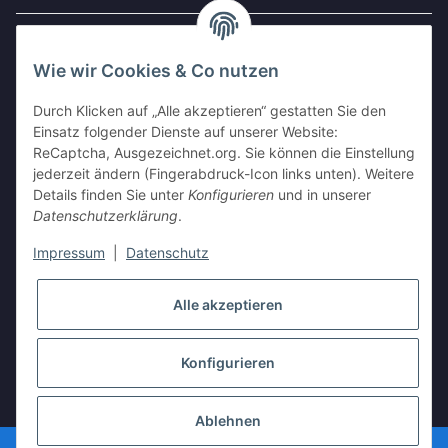
Gesetzliche Informationen
Wie wir Cookies & Co nutzen
Widerrufsbutton
Durch Klicken auf „Alle akzeptieren“ gestatten Sie den
Einsatz folgender Dienste auf unserer Website:
ReCaptcha, Ausgezeichnet.org. Sie können die Einstellung
AUSGEZEICHNET
.org
jederzeit ändern (Fingerabdruck-Icon links unten). Weitere
Kundenbewertungen
Details finden Sie unter
Konfigurieren
und in unserer
SEHR GUT
Datenschutzerklärung
.
4.94
/ 5.00
17.604 Bewertungen
Impressum
|
Datenschutz
von hier, ebay.de,
amazon.de
Alle akzeptieren
Stephen
21.07.2026
Mehr
toller Shop, gute Ware.
schneller Versand.
Konfigurieren
Was will man mehr ?
Hinweis zu den Bewertungen
* Alle Preise inkl. gesetzlicher USt., zzgl.
Versand
Ablehnen