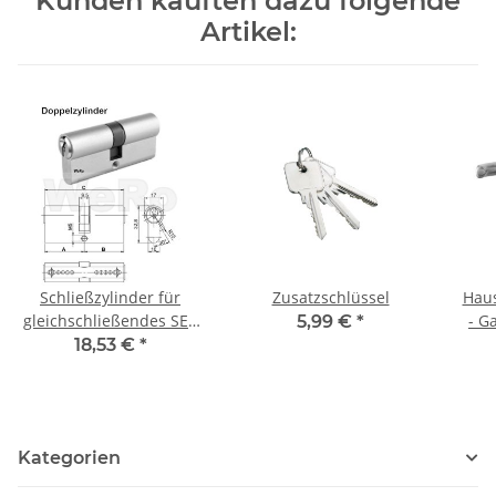
Kunden kauften dazu folgende
Artikel:
Schließzylinder für
Zusatzschlüssel
Hau
gleichschließendes SET
- G
5,99 €
*
Doppelzylinder A:35mm
mit
18,53 €
*
B:45mm
D
Kategorien