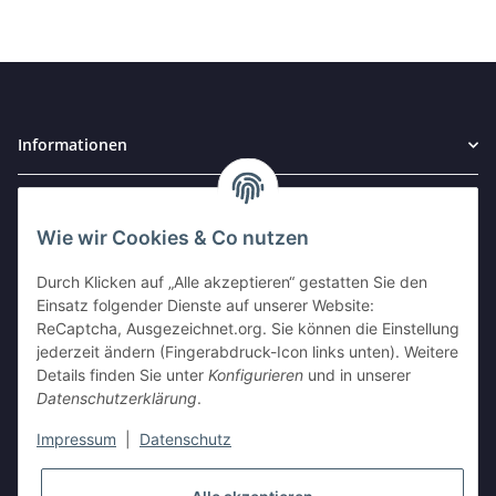
Informationen
Gesetzliche Informationen
Wie wir Cookies & Co nutzen
Widerrufsbutton
Durch Klicken auf „Alle akzeptieren“ gestatten Sie den
Einsatz folgender Dienste auf unserer Website:
ReCaptcha, Ausgezeichnet.org. Sie können die Einstellung
AUSGEZEICHNET
.org
jederzeit ändern (Fingerabdruck-Icon links unten). Weitere
Kundenbewertungen
Details finden Sie unter
Konfigurieren
und in unserer
SEHR GUT
Datenschutzerklärung
.
4.94
/ 5.00
17.604 Bewertungen
Impressum
|
Datenschutz
von hier, ebay.de,
amazon.de
Stephen