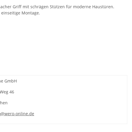
lacher Griff mit schrägen Stützen für moderne Haustüren.
 einseitige Montage.
ne GmbH
 Weg 46
chen
o@wero-online.de