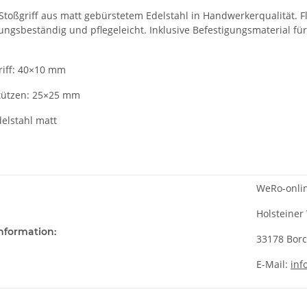
Stoßgriff aus matt gebürstetem Edelstahl in Handwerkerqualität. F
ungsbeständig und pflegeleicht. Inklusive Befestigungsmaterial für
riff: 40×10 mm
tützen: 25×25 mm
delstahl matt
WeRo-onli
Holsteiner
information:
33178 Bor
E-Mail:
inf