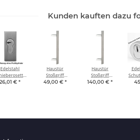
Kunden kauften dazu fo
Edelstahl
Haustür
Haustür
Edel
hieberosette
Stoßgriff
Stoßgriff
Schut
rechteckig
Edelstahl flach
Edelstahl flach
Paar
26,01 €
*
49,00 €
*
140,00 €
*
45
ast ( massiv)
gerade mit
gerade mit
Ha
schrägen
schrägen
Wohn
Stützen Maß
Stützen Maß L:
L:400- Maß
2000- Maß
Zylin
B:200mm
B:1800mm
f
g