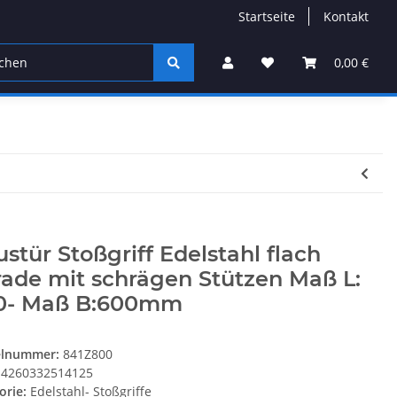
Startseite
Kontakt
Möbelbeschlag
Rollladentechnik
Fenstertechni
0,00 €
stür Stoßgriff Edelstahl flach
ade mit schrägen Stützen Maß L:
0- Maß B:600mm
elnummer:
841Z800
4260332514125
orie:
Edelstahl- Stoßgriffe