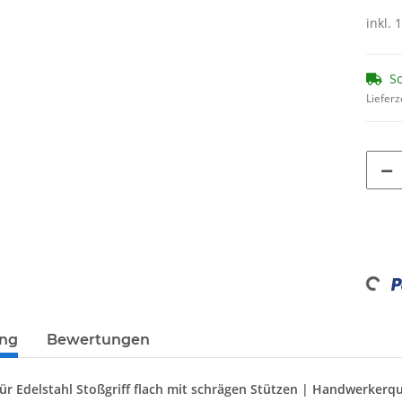
inkl. 
So
Lieferz
Loading...
ung
Bewertungen
r Edelstahl Stoßgriff flach mit schrägen Stützen | Handwerkerqu