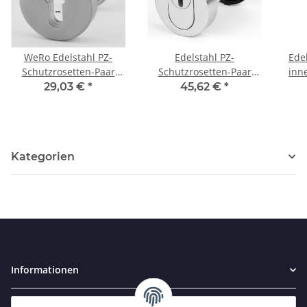
WeRo Edelstahl PZ-
Edelstahl PZ-
Edel
Schutzrosetten-Paar
Schutzrosetten-Paar
innen Art.Nr.
rund für Haus und
rund für Haus und
29,03 €
*
45,62 €
*
Wohnungstüren
Wohnungstüren mit
Zylinderabdeckung
federnd gelagert
Kategorien
Informationen
Gesetzliche Informationen