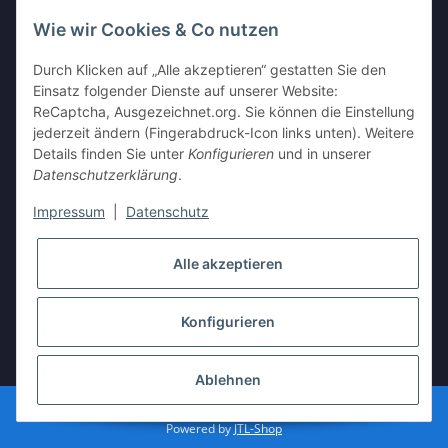
Wie wir Cookies & Co nutzen
Widerrufsbutton
Durch Klicken auf „Alle akzeptieren“ gestatten Sie den
Einsatz folgender Dienste auf unserer Website:
ReCaptcha, Ausgezeichnet.org. Sie können die Einstellung
AUSGEZEICHNET
.org
jederzeit ändern (Fingerabdruck-Icon links unten). Weitere
Kundenbewertungen
Details finden Sie unter
Konfigurieren
und in unserer
SEHR GUT
Datenschutzerklärung
.
4.94
/ 5.00
17.604 Bewertungen
Impressum
|
Datenschutz
von hier, ebay.de,
amazon.de
Alle akzeptieren
Stephen
21.07.2026
Mehr
toller Shop, gute Ware.
schneller Versand.
Konfigurieren
Was will man mehr ?
Hinweis zu den Bewertungen
* Alle Preise inkl. gesetzlicher USt., zzgl.
Versand
Ablehnen
Besucherzähler: 1007032
Powered by
JTL-Shop