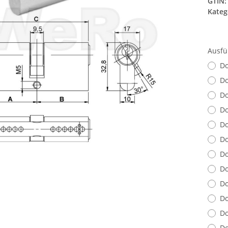
GTIN:
Kateg
Ausfü
Do
Do
Do
Do
Do
Do
Do
Do
Do
Do
Do
Do