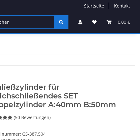
Startseite
Kontakt
Möbelbeschlag
Rollladentechnik
Fenstertechni
0,00 €
ließzylinder für
ichschließendes SET
ppelzylinder A:40mm B:50mm
(50 Bewertungen)
elnummer:
GS-387.504