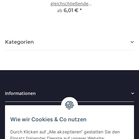
gleichschließende
individuell gestiftete
ab
6,01 €
*
Schließanlagen der Marke
ABUS
Kategorien
Informationen
Gesetzliche Informationen
Wie wir Cookies & Co nutzen
Widerrufsbutton
Durch Klicken auf „Alle akzeptieren“ gestatten Sie den
Einsatz folgender Dienste auf unserer Website: