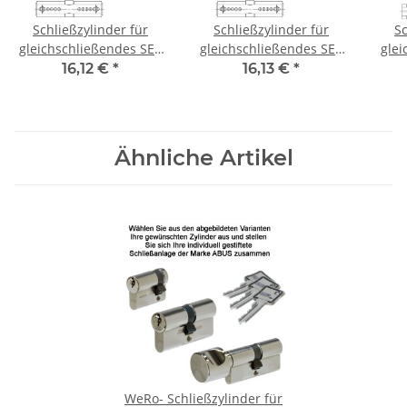
Schließzylinder für
Schließzylinder für
Sc
gleichschließendes SET
gleichschließendes SET
glei
Doppelzylinder A:30mm
Doppelzylinder A:30mm
Ha
16,12 €
*
16,13 €
*
B:30mm
B:35mm
Ähnliche Artikel
WeRo- Schließzylinder für